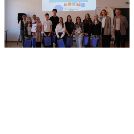
STARCIE ODKRYWCÓW –
PODSUMOWANIE WYDARZENIA
Relacja z konkursu dla klubów KMO z regionu.
Czytaj więcej!