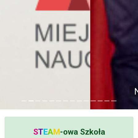
Nasz zespół
S
T
E
A
M
-owa
Szkoła