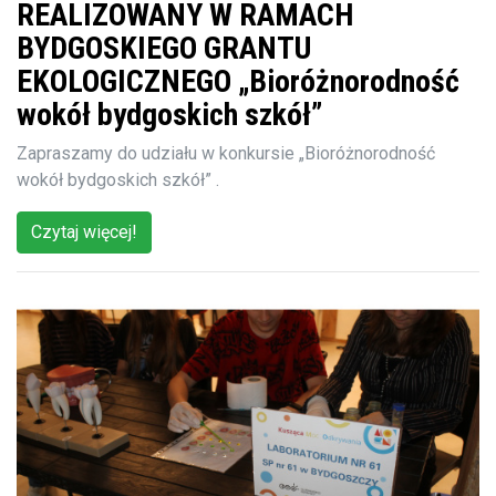
REALIZOWANY W RAMACH
BYDGOSKIEGO GRANTU
EKOLOGICZNEGO „Bioróżnorodność
wokół bydgoskich szkół”
Zapraszamy do udziału w konkursie „Bioróżnorodność
wokół bydgoskich szkół” .
Czytaj więcej!