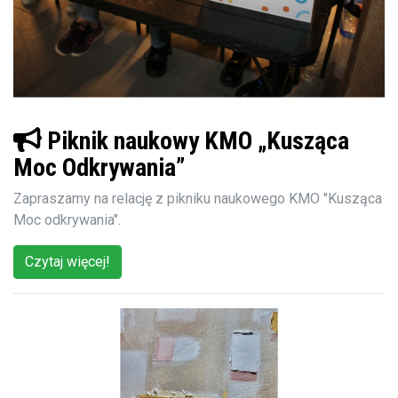
Piknik naukowy KMO „Kusząca
Moc Odkrywania”
Zapraszamy na relację z pikniku naukowego KMO "Kusząca
Moc odkrywania".
Czytaj więcej!