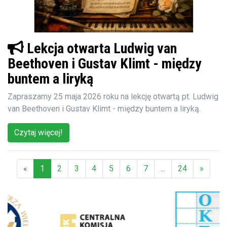
Lekcja otwarta Ludwig van
Beethoven i Gustav Klimt - między
buntem a liryką
Zapraszamy 25 maja 2026 roku na lekcję otwartą pt. Ludwig
van Beethoven i Gustav Klimt - między buntem a liryką.
Czytaj więcej!
«
1
2
3
4
5
6
7
...
24
»
(aktualna)