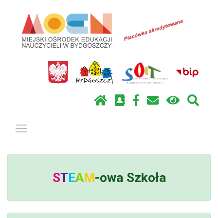
Pokaż / ukryj menu
S
T
E
A
M
-owa
Szkoła