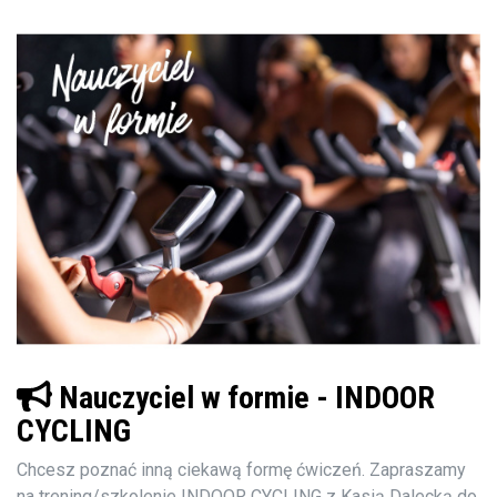
Nauczyciel w formie - INDOOR
CYCLING
Chcesz poznać inną ciekawą formę ćwiczeń. Zapraszamy
na trening/szkolenie INDOOR CYCLING z Kasią Dalecką do