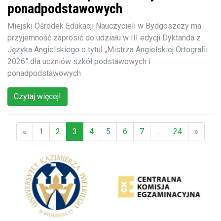
ponadpodstawowych
Miejski Ośrodek Edukacji Nauczycieli w Bydgoszczy ma
przyjemność zaprosić do udziału w III edycji Dyktanda z
Języka Angielskiego o tytuł „Mistrza Angielskiej Ortografii
2026” dla uczniów szkół podstawowych i
ponadpodstawowych
Czytaj więcej!
«
1
2
3
4
5
6
7
...
24
»
(aktualna)