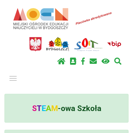
Pokaż / ukryj menu
S
T
E
A
M
-owa
Szkoła