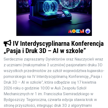
IV Interdyscyplinarna Konferencja
„Pasja i Druk 3D – AI w szkole”
Serdecznie zapraszamy Dyrektorów oraz Nauczycieli wraz
z uczniami (maksymalnie 3 uczniów) pasjonatami druku 3D
wszystkich przedmiotów ze szkół województwa kujawsko-
pomorskiego na IV Interdyscyplinarną Konferencję „Pasja i
Druk 3D – AI w szkole”, która odbędzie się 17 kwietnia
2026 roku o godzinie 10:00 w Auli Zespołu Szkół
Mechanicznych nr 1 im. Franciszka Siemiradzkiego w
Bydgoszczy. Tegoroczna, czwarta edycja stawia krok w
stronę przyszłości, integrując druk 3D z algorytmami