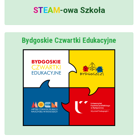
S
T
E
A
M
-owa
Szkoła
Bydgoskie Czwartki Edukacyjne