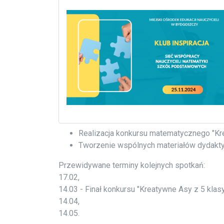
Realizacja konkursu matematycznego "Kre
Tworzenie wspólnych materiałów dydaktyc
Przewidywane terminy kolejnych spotkań:
17.02,
14.03 - Finał konkursu "Kreatywne Asy z 5 klasy
14.04,
14.05.