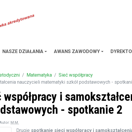
NASZE DZIAŁANIA
AWANS ZAWODOWY
DYREKTO
etodyczni
Matematyka
Sieć współpracy
ztałcenia nauczycieli matematyki szkół podstawowych - spotkan
eć współpracy i samokształce
dstawowych - spotkanie 2
 Autor:
M.M.
Drugie
spotkanie sieci współpracy i samokształceni