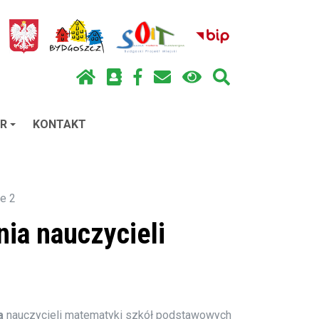
R
KONTAKT
ie 2
nia nauczycieli
a
nauczycieli matematyki szkół podstawowych