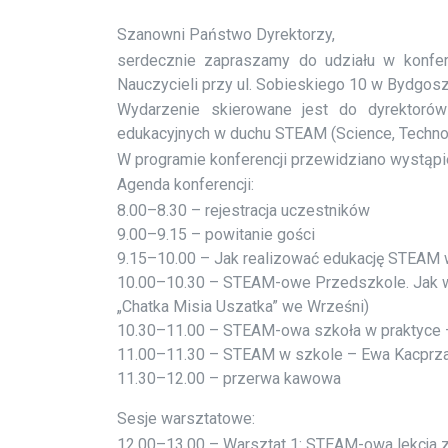
Szanowni Państwo Dyrektorzy,
serdecznie zapraszamy do udziału w konfer
Nauczycieli przy ul. Sobieskiego 10 w Bydgos
Wydarzenie skierowane jest do dyrektoró
edukacyjnych w duchu STEAM (Science, Technolo
W programie konferencji przewidziano wystąpi
Agenda konferencji:
8.00–8.30 – rejestracja uczestników
9.00–9.15 – powitanie gości
9.15–10.00 – Jak realizować edukację STEAM 
10.00–10.30 – STEAM-owe Przedszkole. Jak wd
„Chatka Misia Uszatka” we Wrześni)
10.30–11.00 – STEAM-owa szkoła w praktyce 
11.00–11.30 – STEAM w szkole – Ewa Kacprz
11.30–12.00 – przerwa kawowa
Sesje warsztatowe:
12.00–13.00 – Warsztat 1: STEAM-owa lekcja z