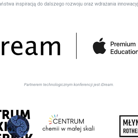
Państwa inspiracją do dalszego rozwoju oraz wdrażania innowacy
Partnerem technologicznym konferencji jest iDream.