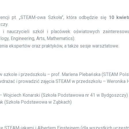
encji pt. „STEAM-owa Szkoła”, która odbędzie się
10 kwiet
zczy.
w i nauczycieli szkół i placówek oświatowych zaintereso
gy, Engineering, Arts, Mathematics).
enia ekspertów oraz praktyków, a także sesje warsztatowe.
w szkole i przedszkolu – prof. Marlena Plebańska (STEAM Pols
rażać i prowadzić zajęcia STEAM w przedszkolu – Weronika H
– Wojciech Konarski (Szkoła Podstawowa nr 41 w Bydgoszczy)
ak (Szkoła Podstawowa w Ząbkach)
e STEAM-iakami i Albertem Einsteinem (dla wszystkich uczest