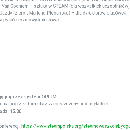
z Van Goghiem – sztuka w STEAM (dla wszystkich uczestników)
azdy (z prof. Marleną Plebańską) – dla dyrektorów placówek
a pytań i rozmowy kuluarowe.
cję poprzez system OPIUM.
nia poprzez formularz zamieszczony pod artykułem.
odz. 15.00.
nferencji:
https://www.steampolska.org/steamowaszkolabydg