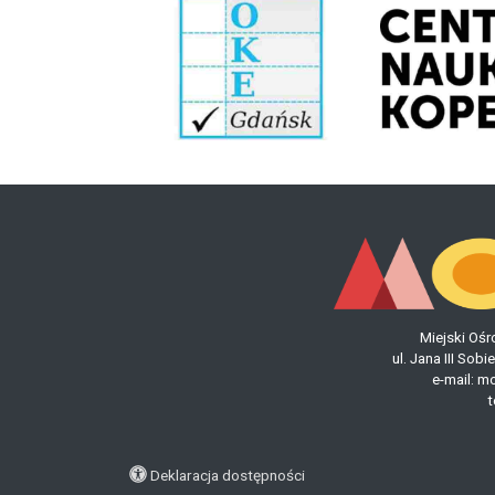
Miejski Ośr
ul. Jana III So
e-mail:
mo
t
Deklaracja dostępności