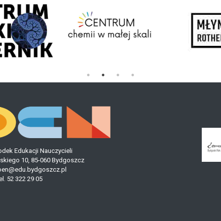
odek Edukacji Nauczycieli
bieskiego 10, 85-060 Bydgoszcz
en@edu.bydgoszcz.pl
el.
52 322 29 05