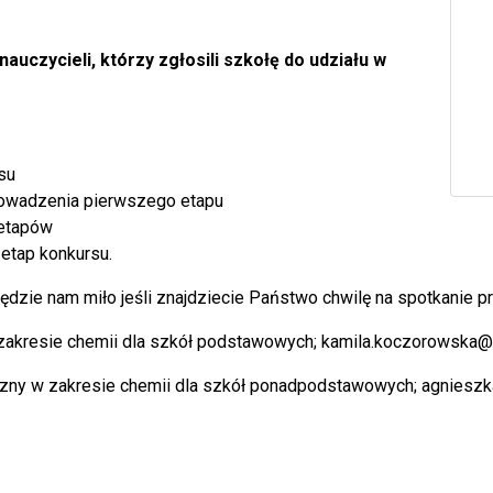
auczycieli, którzy zgłosili szkołę do udziału w
su
owadzenia pierwszego etapu
 etapów
 etap konkursu.
dzie nam miło jeśli znajdziecie Państwo chwilę na spotkanie prz
akresie chemii dla szkół podstawowych;
kamila.koczorowska@
zny w zakresie chemii dla szkół ponadpodstawowych;
agnieszk