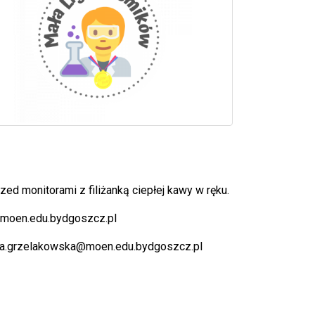
ed monitorami z filiżanką ciepłej kawy w ręku.
moen.edu.bydgoszcz.pl
a.grzelakowska@moen.edu.bydgoszcz.pl